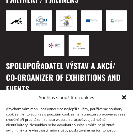
SPOLUPOŘADATEL VÝSTAV A AKCÍ/
CO-ORGANIZER OF EXHIBITIONS AND
EVENTS
Souhlas s použitím cookies
Abychom vám mohli poskytnout co nejlepší služby, používáme soubory
cookies. Tento souhlas s použitím cookies nám umožní zpracovávat vaše
chování při procházení tohoto webu a zpracovávat jedinečné
identifikátory. Nesouhlas nebo odvolání souhlasu může nepříznivě
ovlivnit některé vlastnosti nebo služby poskytované na tomto webu.