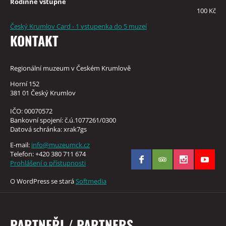
Rodinné vstupné
100 Kč
Český Krumlov Card - 1 vstupenka do 5 muzeí
KONTAKT
Regionální muzeum v Českém Krumlově
Horní 152
381 01 Český Krumlov
IČO: 00070572
Bankovní spojení: č.ú.1077261/0300
Datová schránka: xrak7gs
E-mail:
info@muzeumck.cz
Telefon: +420 380 711 674
Prohlášení o přístupnosti
O WordPress se stará
Softmedia
PARTNEŘI / PARTNERS