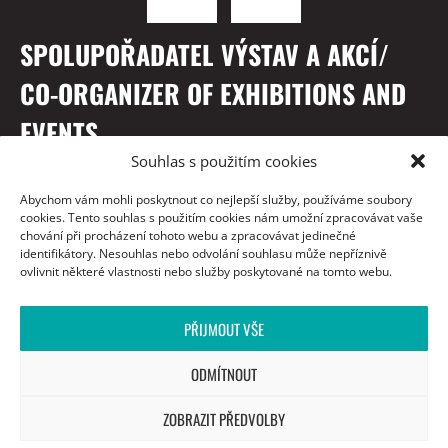
SPOLUPOŘADATEL VÝSTAV A AKCÍ/
CO-ORGANIZER OF EXHIBITIONS AND
EVENTS
Souhlas s použitím cookies
Abychom vám mohli poskytnout co nejlepší služby, používáme soubory
cookies. Tento souhlas s použitím cookies nám umožní zpracovávat vaše
chování při procházení tohoto webu a zpracovávat jedinečné
identifikátory. Nesouhlas nebo odvolání souhlasu může nepříznivě
ovlivnit některé vlastnosti nebo služby poskytované na tomto webu.
PŘIJMOUT VŠE
S PODĚKOVÁNÍM / WITH THANKS TO
ODMÍTNOUT
ZOBRAZIT PŘEDVOLBY