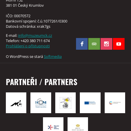
381 01 Český Krumlov
IČO: 00070572
Bankovní spojení: č.ú.1077261/0300
Datová schránka: xrak7gs
E-mail:
info@muzeumck.cz
Telefon: +420 380 711 674
Prohlášení o přístupnosti
O WordPress se stará
Softmedia
PARTNEŘI / PARTNERS