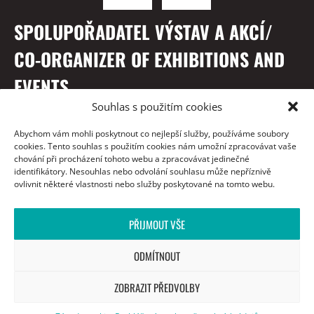
SPOLUPOŘADATEL VÝSTAV A AKCÍ/
CO-ORGANIZER OF EXHIBITIONS AND
EVENTS
Souhlas s použitím cookies
Abychom vám mohli poskytnout co nejlepší služby, používáme soubory
cookies. Tento souhlas s použitím cookies nám umožní zpracovávat vaše
chování při procházení tohoto webu a zpracovávat jedinečné
identifikátory. Nesouhlas nebo odvolání souhlasu může nepříznivě
ovlivnit některé vlastnosti nebo služby poskytované na tomto webu.
PŘIJMOUT VŠE
S PODĚKOVÁNÍM / WITH THANKS TO
ODMÍTNOUT
ZOBRAZIT PŘEDVOLBY