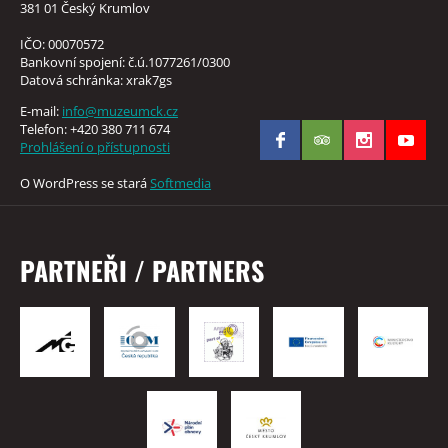
381 01 Český Krumlov
IČO: 00070572
Bankovní spojení: č.ú.1077261/0300
Datová schránka: xrak7gs
E-mail:
info@muzeumck.cz
Telefon: +420 380 711 674
Prohlášení o přístupnosti
O WordPress se stará
Softmedia
PARTNEŘI / PARTNERS