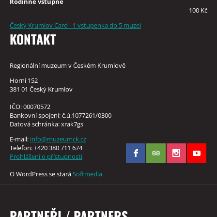
Rodinné vstupné
100 Kč
Český Krumlov Card - 1 vstupenka do 5 muzeí
KONTAKT
Regionální muzeum v Českém Krumlově
Horní 152
381 01 Český Krumlov
IČO: 00070572
Bankovní spojení: č.ú.1077261/0300
Datová schránka: xrak7gs
E-mail:
info@muzeumck.cz
Telefon: +420 380 711 674
Prohlášení o přístupnosti
O WordPress se stará
Softmedia
PARTNEŘI / PARTNERS