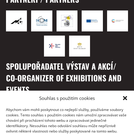
SPOLUPOŘADATEL VÝSTAV A AKCÍ/
CO-ORGANIZER OF EXHIBITIONS AND
EVENTS
Souhlas s použitím cookies
Abychom vám mohli poskytnout co nejlepší služby, používáme soubory
cookies. Tento souhlas s použitím cookies nám umožní zpracovávat vaše
chování při procházení tohoto webu a zpracovávat jedinečné
identifikátory. Nesouhlas nebo odvolání souhlasu může nepříznivě
ovlivnit některé vlastnosti nebo služby poskytované na tomto webu.