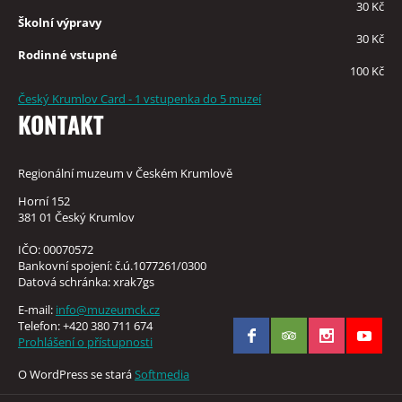
30 Kč
Školní výpravy
30 Kč
Rodinné vstupné
100 Kč
Český Krumlov Card - 1 vstupenka do 5 muzeí
KONTAKT
Regionální muzeum v Českém Krumlově
Horní 152
381 01 Český Krumlov
IČO: 00070572
Bankovní spojení: č.ú.1077261/0300
Datová schránka: xrak7gs
E-mail:
info@muzeumck.cz
Telefon: +420 380 711 674
Prohlášení o přístupnosti
O WordPress se stará
Softmedia