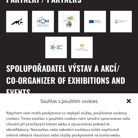
SPOLUPOŘADATEL VÝSTAV A AKCÍ/
CO-ORGANIZER OF EXHIBITIONS AND
EVENTS
Souhlas s použitím cookies
Abychom vám mohli poskytnout co nejlepší služby, používáme soubory
cookies. Tento souhlas s použitím cookies nám umožní zpracovávat vaše
chování při procházení tohoto webu a zpracovávat jedinečné
identifikátory. Nesouhlas nebo odvolání souhlasu může nepříznivě
ovlivnit některé vlastnosti nebo služby poskytované na tomto webu.