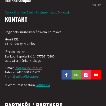
Rodinné vstupné
100 Kč
Český Krumlov Card - 1 vstupenka do 5 muzeí
KONTAKT
Regionální muzeum v Českém Krumlově
Horní 152
381 01 Český Krumlov
IČO: 00070572
Bankovní spojení: č.ú.1077261/0300
Datová schránka: xrak7gs
E-mail:
info@muzeumck.cz
Telefon: +420 380 711 674
Prohlášení o přístupnosti
O WordPress se stará
Softmedia
PARTNEŘI / PARTNERS