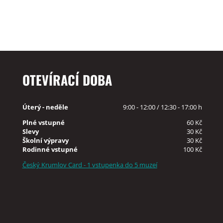
OTEVÍRACÍ DOBA
Úterý - neděle
9:00 - 12:00 / 12:30 - 17:00 h
Plné vstupné
60 Kč
Slevy
30 Kč
Školní výpravy
30 Kč
Rodinné vstupné
100 Kč
Český Krumlov Card - 1 vstupenka do 5 muzeí