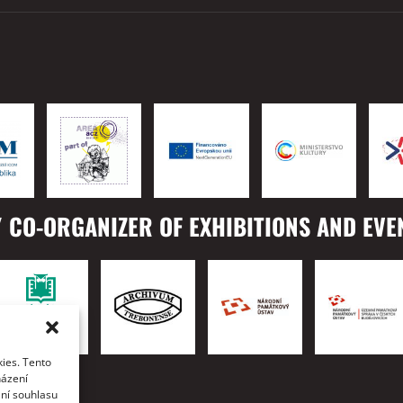
 CO-ORGANIZER OF EXHIBITIONS AND EVE
ies. Tento
TO
házení
ání souhlasu