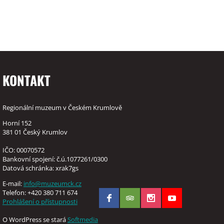
KONTAKT
Regionální muzeum v Českém Krumlově
Horní 152
381 01 Český Krumlov
IČO: 00070572
Bankovní spojení: č.ú.1077261/0300
Datová schránka: xrak7gs
E-mail:
info@muzeumck.cz
Telefon: +420 380 711 674
Prohlášení o přístupnosti
O WordPress se stará
Softmedia