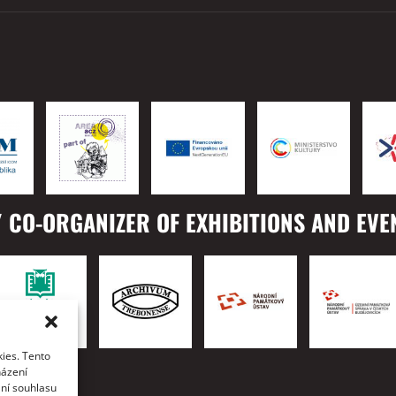
 CO-ORGANIZER OF EXHIBITIONS AND EVE
ies. Tento
TO
házení
ání souhlasu