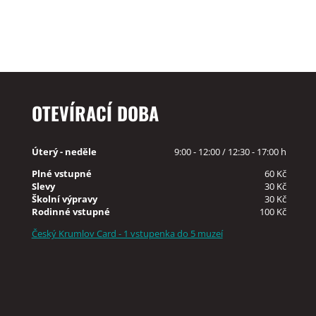
OTEVÍRACÍ DOBA
Úterý - neděle
9:00 - 12:00 / 12:30 - 17:00 h
Plné vstupné
60 Kč
Slevy
30 Kč
Školní výpravy
30 Kč
Rodinné vstupné
100 Kč
Český Krumlov Card - 1 vstupenka do 5 muzeí