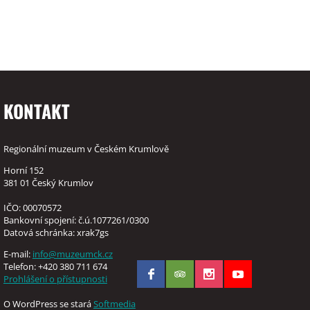
KONTAKT
Regionální muzeum v Českém Krumlově
Horní 152
381 01 Český Krumlov
IČO: 00070572
Bankovní spojení: č.ú.1077261/0300
Datová schránka: xrak7gs
E-mail:
info@muzeumck.cz
Telefon: +420 380 711 674
Prohlášení o přístupnosti
O WordPress se stará
Softmedia