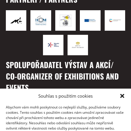
SPOLUPOŘADATEL VÝSTAV A AKCÍ/
CO-ORGANIZER OF EXHIBITIONS AND
EVENTS
Souhlas s použitím cookies
Abychom vám mohli poskytnout co nejlepší služby, používáme soubory
cookies. Tento souhlas s použitím cookies nám umožní zpracovávat vaše
chování při procházení tohoto webu a zpracovávat jedinečné
identifikátory. Nesouhlas nebo odvolání souhlasu může nepříznivě
ovlivnit některé vlastnosti nebo služby poskytované na tomto webu.