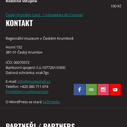
Rodinné vstupné
100 Kč
Český Krumlov Card - 1 vstupenka do 5 muzeí
KONTAKT
Regionální muzeum v Českém Krumlově
Horní 152
381 01 Český Krumlov
IČO: 00070572
Bankovní spojení: č.ú.1077261/0300
Datová schránka: xrak7gs
E-mail:
info@muzeumck.cz
Telefon: +420 380 711 674
Prohlášení o přístupnosti
O WordPress se stará
Softmedia
PARTNEŘI / PARTNERS