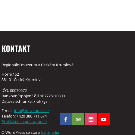
KONTAKT
Regionální muzeum v Českém Krumlově
Horní 152
381 01 Český Krumlov
IČO: 00070572
Bankovní spojení: č.ú.1077261/0300
Datová schránka: xrak7gs
E-mail:
info@muzeumck.cz
Telefon: +420 380 711 674
Prohlášení o přístupnosti
O WordPress se stará
Softmedia