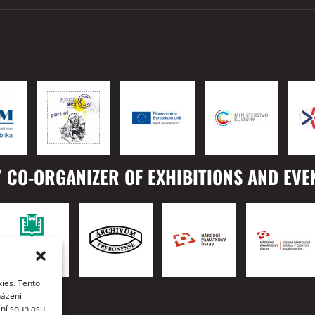
 CO-ORGANIZER OF EXHIBITIONS AND EVE
ies. Tento
TO
házení
ání souhlasu