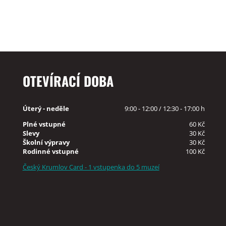
OTEVÍRACÍ DOBA
Úterý - neděle
9:00 - 12:00 / 12:30 - 17:00 h
Plné vstupné
60 Kč
Slevy
30 Kč
Školní výpravy
30 Kč
Rodinné vstupné
100 Kč
Český Krumlov Card - 1 vstupenka do 5 muzeí