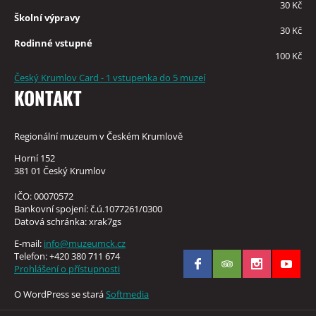
30 Kč
Školní výpravy
30 Kč
Rodinné vstupné
100 Kč
Český Krumlov Card - 1 vstupenka do 5 muzeí
KONTAKT
Regionální muzeum v Českém Krumlově
Horní 152
381 01 Český Krumlov
IČO: 00070572
Bankovní spojení: č.ú.1077261/0300
Datová schránka: xrak7gs
E-mail:
info@muzeumck.cz
Telefon: +420 380 711 674
Prohlášení o přístupnosti
O WordPress se stará
Softmedia