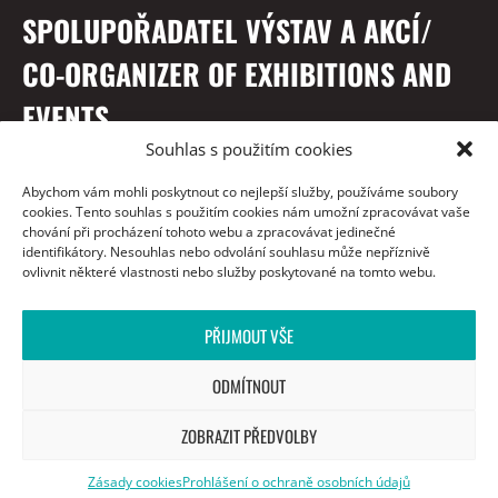
SPOLUPOŘADATEL VÝSTAV A AKCÍ/
CO-ORGANIZER OF EXHIBITIONS AND
EVENTS
Souhlas s použitím cookies
Abychom vám mohli poskytnout co nejlepší služby, používáme soubory
cookies. Tento souhlas s použitím cookies nám umožní zpracovávat vaše
chování při procházení tohoto webu a zpracovávat jedinečné
identifikátory. Nesouhlas nebo odvolání souhlasu může nepříznivě
ovlivnit některé vlastnosti nebo služby poskytované na tomto webu.
PŘIJMOUT VŠE
S PODĚKOVÁNÍM / WITH THANKS TO
ODMÍTNOUT
ZOBRAZIT PŘEDVOLBY
Zásady cookies
Prohlášení o ochraně osobních údajů