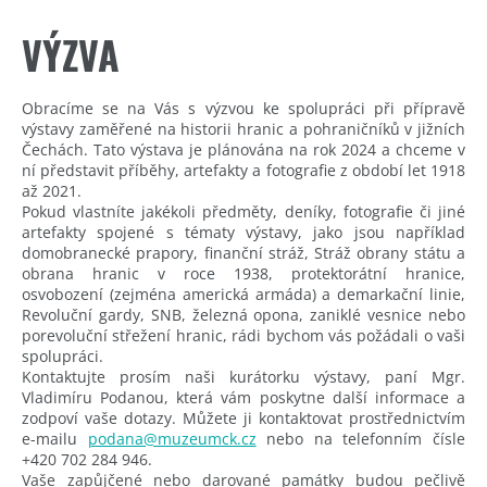
VÝZVA
Obracíme se na Vás s výzvou ke spolupráci při přípravě
výstavy zaměřené na historii hranic a pohraničníků v jižních
Čechách. Tato výstava je plánována na rok 2024 a chceme v
ní představit příběhy, artefakty a fotografie z období let 1918
až 2021.
Pokud vlastníte jakékoli předměty, deníky, fotografie či jiné
artefakty spojené s tématy výstavy, jako jsou například
domobranecké prapory, finanční stráž, Stráž obrany státu a
obrana hranic v roce 1938, protektorátní hranice,
osvobození (zejména americká armáda) a demarkační linie,
Revoluční gardy, SNB, železná opona, zaniklé vesnice nebo
porevoluční střežení hranic, rádi bychom vás požádali o vaši
spolupráci.
Kontaktujte prosím naši kurátorku výstavy, paní Mgr.
Vladimíru Podanou, která vám poskytne další informace a
zodpoví vaše dotazy. Můžete ji kontaktovat prostřednictvím
e-mailu
podana@muzeumck.cz
nebo na telefonním čísle
+420 702 284 946.
Vaše zapůjčené nebo darované památky budou pečlivě