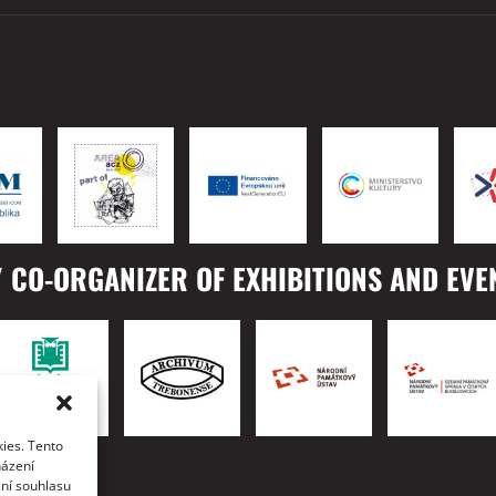
 CO-ORGANIZER OF EXHIBITIONS AND EVE
ies. Tento
TO
házení
ání souhlasu