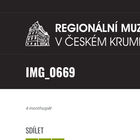
IMG_0669
4 monthszpět
SDÍLET