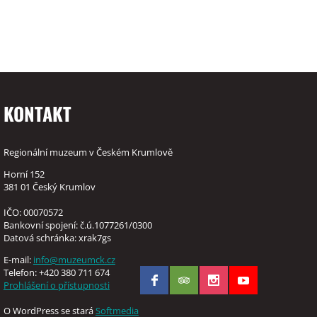
KONTAKT
Regionální muzeum v Českém Krumlově
Horní 152
381 01 Český Krumlov
IČO: 00070572
Bankovní spojení: č.ú.1077261/0300
Datová schránka: xrak7gs
E-mail:
info@muzeumck.cz
Telefon: +420 380 711 674
Prohlášení o přístupnosti
O WordPress se stará
Softmedia