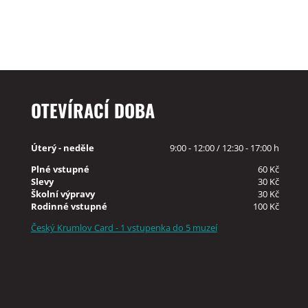
OTEVÍRACÍ DOBA
Úterý - neděle
9:00 - 12:00 / 12:30 - 17:00 h
Plné vstupné
60 Kč
Slevy
30 Kč
Školní výpravy
30 Kč
Rodinné vstupné
100 Kč
Český Krumlov Card - 1 vstupenka do 5 muzeí