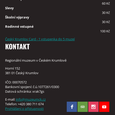
60 Kč
Slevy
30 Kč
Školní výpravy
30 Kč
Rodinné vstupné
100 Kč
Český Krumlov Card - 1 vstupenka do 5 muzeí
KONTAKT
Regionální muzeum v Českém Krumlově
Horní 152
381 01 Český Krumlov
IČO: 00070572
Bankovní spojení: č.ú.1077261/0300
Datová schránka: xrak7gs
E-mail:
info@muzeumck.cz
Telefon: +420 380 711 674
Prohlášení o přístupnosti