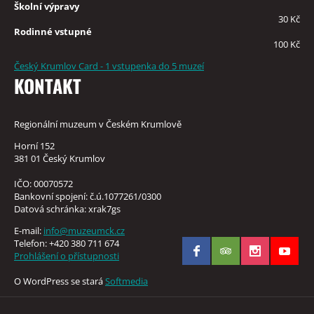
Školní výpravy
30 Kč
Rodinné vstupné
100 Kč
Český Krumlov Card - 1 vstupenka do 5 muzeí
KONTAKT
Regionální muzeum v Českém Krumlově
Horní 152
381 01 Český Krumlov
IČO: 00070572
Bankovní spojení: č.ú.1077261/0300
Datová schránka: xrak7gs
E-mail:
info@muzeumck.cz
Telefon: +420 380 711 674
Prohlášení o přístupnosti
O WordPress se stará
Softmedia