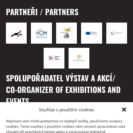
PARTNEŘI / PARTNERS
SPOLUPOŘADATEL VÝSTAV A AKCÍ/
CO-ORGANIZER OF EXHIBITIONS AND
EVENTS
Souhlas s použitím cookies
Abychom vám mohli poskytnout co nejlepší služby, používáme soubory
cookies. Tento souhlas s použitím cookies nám umožní zpracovávat vaše
chování při procházení tohoto webu a zpracovávat jedinečné