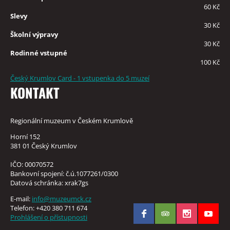
60 Kč
Slevy
30 Kč
Školní výpravy
30 Kč
Rodinné vstupné
100 Kč
Český Krumlov Card - 1 vstupenka do 5 muzeí
KONTAKT
Regionální muzeum v Českém Krumlově
Horní 152
381 01 Český Krumlov
IČO: 00070572
Bankovní spojení: č.ú.1077261/0300
Datová schránka: xrak7gs
E-mail:
info@muzeumck.cz
Telefon: +420 380 711 674
Prohlášení o přístupnosti