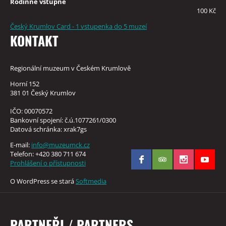
Rodinné vstupné
100 Kč
Český Krumlov Card - 1 vstupenka do 5 muzeí
KONTAKT
Regionální muzeum v Českém Krumlově
Horní 152
381 01 Český Krumlov
IČO: 00070572
Bankovní spojení: č.ú.1077261/0300
Datová schránka: xrak7gs
E-mail:
info@muzeumck.cz
Telefon: +420 380 711 674
Prohlášení o přístupnosti
O WordPress se stará
Softmedia
PARTNEŘI / PARTNERS