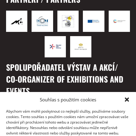
SPOLUPOŘADATEL VÝSTAV A AKCÍ/
CO-ORGANIZER OF EXHIBITIONS AND
EVENTS
Souhlas s použitím cookies
Abychom vám mohli poskytnout co nejlepší služby, používáme soubory
cookies. Tento souhlas s použitím cookies nám umožní zpracovávat vaše
chování při procházení tohoto webu a zpracovávat jedinečné
identifikátory. Nesouhlas nebo odvolání souhlasu může nepříznivě
ovlivnit některé vlastnosti nebo služby poskytované na tomto webu.