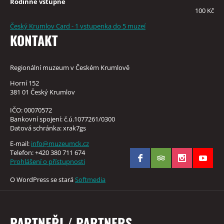
Rodinné vstupné
100 Kč
Český Krumlov Card - 1 vstupenka do 5 muzeí
KONTAKT
Regionální muzeum v Českém Krumlově
Horní 152
381 01 Český Krumlov
IČO: 00070572
Bankovní spojení: č.ú.1077261/0300
Datová schránka: xrak7gs
E-mail:
info@muzeumck.cz
Telefon: +420 380 711 674
Prohlášení o přístupnosti
O WordPress se stará
Softmedia
PARTNEŘI / PARTNERS