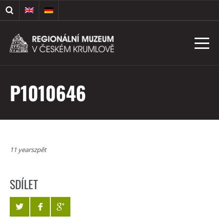
P1010646
11 yearszpět
SDÍLET