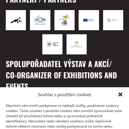
SPOLUPOŘADATEL VÝSTAV A AKCÍ/
CO-ORGANIZER OF EXHIBITIONS AND
EVENTS
Souhlas s použitím cookies
Abychom vám mohli poskytnout co nejlepší služby, používáme soubory
cookies. Tento souhlas s použitím cookies nám umožní zpracovávat vaše
chování při procházení tohoto webu a zpracovávat jedinečné
identifikátory. Nesouhlas nebo odvolání souhlasu může nepříznivě
ovlivnit některé vlastnosti nebo služby poskytované na tomto webu.