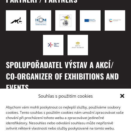
SPOLUPOŘADATEL VÝSTAV A AKCÍ/
CO-ORGANIZER OF EXHIBITIONS AND
EVENTS
Souhlas s použitím cookies
Abychom vám mohli poskytnout co nejlepší služby, používáme soubory
cookies. Tento souhlas s použitím cookies nám umožní zpracovávat vaše
chování při procházení tohoto webu a zpracovávat jedinečné
identifikátory. Nesouhlas nebo odvolání souhlasu může nepříznivě
ovlivnit některé vlastnosti nebo služby poskytované na tomto webu.