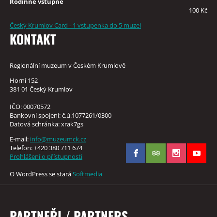
Rodinné vstupné
100 Kč
Český Krumlov Card - 1 vstupenka do 5 muzeí
KONTAKT
Regionální muzeum v Českém Krumlově
Horní 152
381 01 Český Krumlov
IČO: 00070572
Bankovní spojení: č.ú.1077261/0300
Datová schránka: xrak7gs
E-mail:
info@muzeumck.cz
Telefon: +420 380 711 674
Prohlášení o přístupnosti
O WordPress se stará
Softmedia
PARTNEŘI / PARTNERS