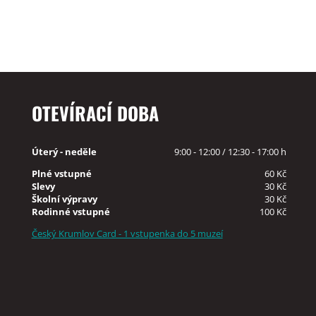
OTEVÍRACÍ DOBA
Úterý - neděle
9:00 - 12:00 / 12:30 - 17:00 h
Plné vstupné
60 Kč
Slevy
30 Kč
Školní výpravy
30 Kč
Rodinné vstupné
100 Kč
Český Krumlov Card - 1 vstupenka do 5 muzeí