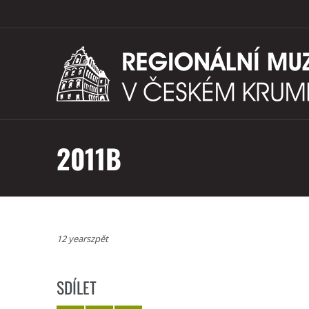
2011B
12 yearszpět
SDÍLET