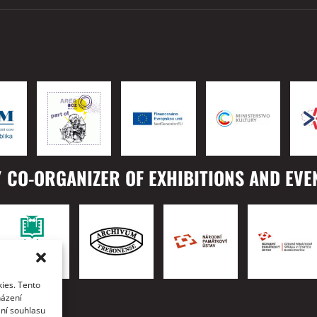
 CO-ORGANIZER OF EXHIBITIONS AND EVE
ies. Tento
TO
házení
ání souhlasu