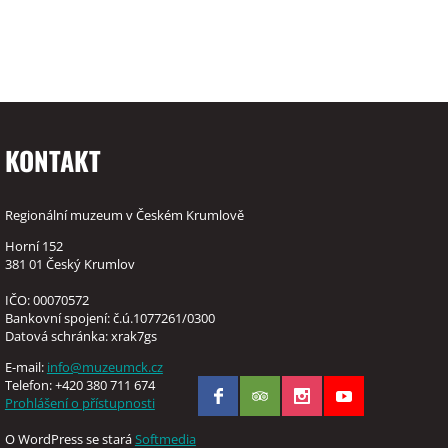
KONTAKT
Regionální muzeum v Českém Krumlově
Horní 152
381 01 Český Krumlov
IČO: 00070572
Bankovní spojení: č.ú.1077261/0300
Datová schránka: xrak7gs
E-mail:
info@muzeumck.cz
Telefon: +420 380 711 674
Prohlášení o přístupnosti
O WordPress se stará
Softmedia