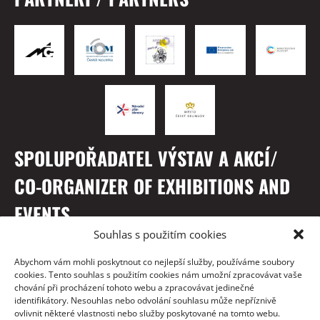
SPOLUPOŘADATEL VÝSTAV A AKCÍ/
CO-ORGANIZER OF EXHIBITIONS AND
EVENTS
Souhlas s použitím cookies
Abychom vám mohli poskytnout co nejlepší služby, používáme soubory
cookies. Tento souhlas s použitím cookies nám umožní zpracovávat vaše
chování při procházení tohoto webu a zpracovávat jedinečné
identifikátory. Nesouhlas nebo odvolání souhlasu může nepříznivě
ovlivnit některé vlastnosti nebo služby poskytované na tomto webu.