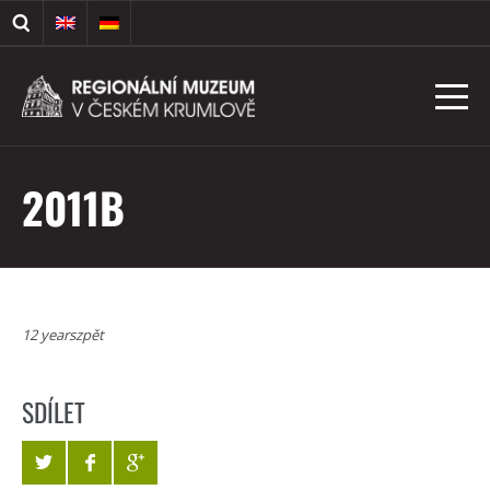
2011B
12 yearszpět
SDÍLET