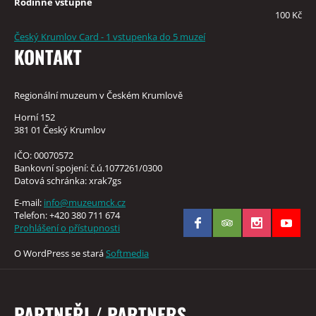
Rodinné vstupné
100 Kč
Český Krumlov Card - 1 vstupenka do 5 muzeí
KONTAKT
Regionální muzeum v Českém Krumlově
Horní 152
381 01 Český Krumlov
IČO: 00070572
Bankovní spojení: č.ú.1077261/0300
Datová schránka: xrak7gs
E-mail:
info@muzeumck.cz
Telefon: +420 380 711 674
Prohlášení o přístupnosti
O WordPress se stará
Softmedia
PARTNEŘI / PARTNERS