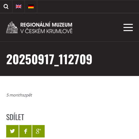
20250917_112709
5 monthszpět
SDÍLET