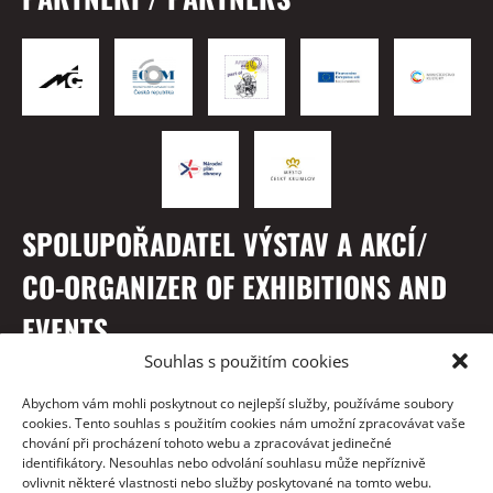
SPOLUPOŘADATEL VÝSTAV A AKCÍ/
CO-ORGANIZER OF EXHIBITIONS AND
EVENTS
Souhlas s použitím cookies
Abychom vám mohli poskytnout co nejlepší služby, používáme soubory
cookies. Tento souhlas s použitím cookies nám umožní zpracovávat vaše
chování při procházení tohoto webu a zpracovávat jedinečné
identifikátory. Nesouhlas nebo odvolání souhlasu může nepříznivě
ovlivnit některé vlastnosti nebo služby poskytované na tomto webu.