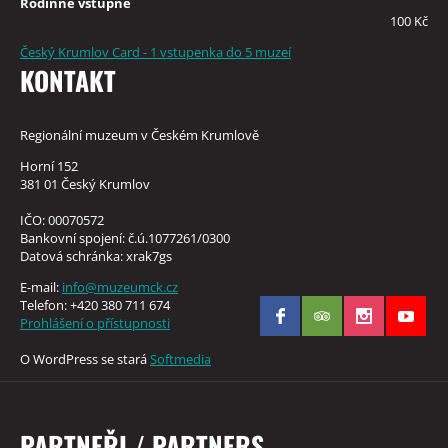
Rodinné vstupné
100 Kč
Český Krumlov Card - 1 vstupenka do 5 muzeí
KONTAKT
Regionální muzeum v Českém Krumlově
Horní 152
381 01 Český Krumlov
IČO: 00070572
Bankovní spojení: č.ú.1077261/0300
Datová schránka: xrak7gs
E-mail:
info@muzeumck.cz
Telefon: +420 380 711 674
Prohlášení o přístupnosti
O WordPress se stará
Softmedia
PARTNEŘI / PARTNERS