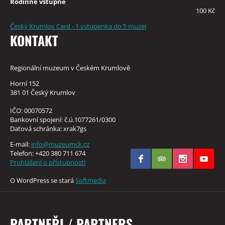
Rodinné vstupné
100 Kč
Český Krumlov Card - 1 vstupenka do 5 muzeí
KONTAKT
Regionální muzeum v Českém Krumlově
Horní 152
381 01 Český Krumlov
IČO: 00070572
Bankovní spojení: č.ú.1077261/0300
Datová schránka: xrak7gs
E-mail:
info@muzeumck.cz
Telefon: +420 380 711 674
Prohlášení o přístupnosti
O WordPress se stará
Softmedia
PARTNEŘI / PARTNERS