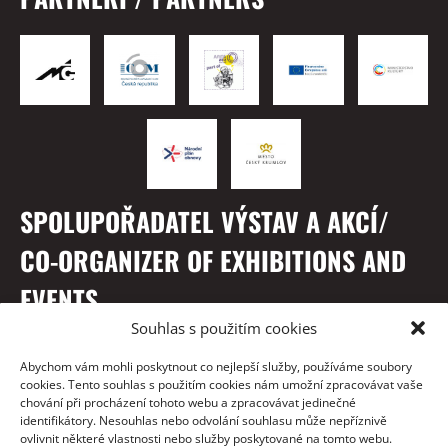
SPOLUPOŘADATEL VÝSTAV A AKCÍ/
CO-ORGANIZER OF EXHIBITIONS AND
EVENTS
Souhlas s použitím cookies
Abychom vám mohli poskytnout co nejlepší služby, používáme soubory
cookies. Tento souhlas s použitím cookies nám umožní zpracovávat vaše
chování při procházení tohoto webu a zpracovávat jedinečné
identifikátory. Nesouhlas nebo odvolání souhlasu může nepříznivě
ovlivnit některé vlastnosti nebo služby poskytované na tomto webu.