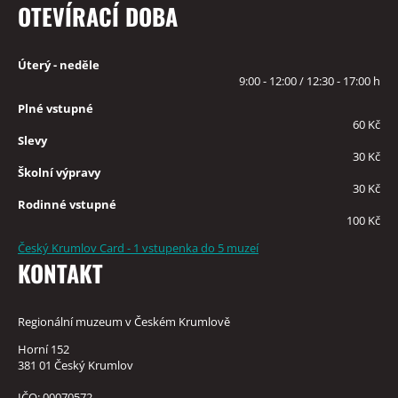
OTEVÍRACÍ DOBA
Úterý - neděle
9:00 - 12:00 / 12:30 - 17:00 h
Plné vstupné
60 Kč
Slevy
30 Kč
Školní výpravy
30 Kč
Rodinné vstupné
100 Kč
Český Krumlov Card - 1 vstupenka do 5 muzeí
KONTAKT
Regionální muzeum v Českém Krumlově
Horní 152
381 01 Český Krumlov
IČO: 00070572