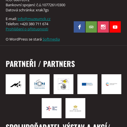
Bankovní spojení: č.ú.1077261/0300
Datová schránka: xrak7gs
E-mail:
info@muzeumck.cz
Telefon: +420 380 711 674
Prohlášení o přístupnosti
O WordPress se stará
Softmedia
PARTNEŘI / PARTNERS