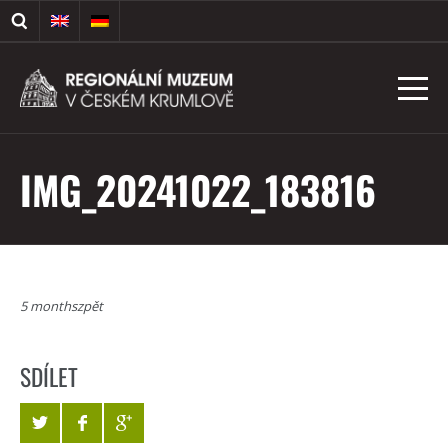
IMG_20241022_183816
5 monthszpět
SDÍLET