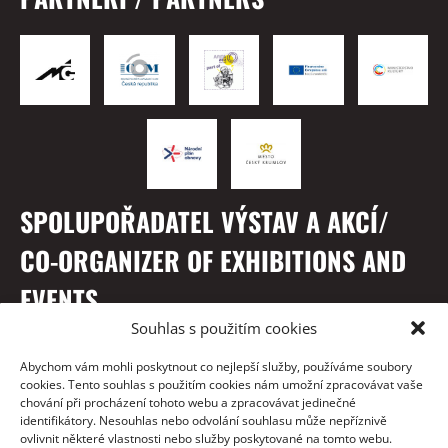
SPOLUPOŘADATEL VÝSTAV A AKCÍ/
CO-ORGANIZER OF EXHIBITIONS AND
EVENTS
Souhlas s použitím cookies
Abychom vám mohli poskytnout co nejlepší služby, používáme soubory
cookies. Tento souhlas s použitím cookies nám umožní zpracovávat vaše
chování při procházení tohoto webu a zpracovávat jedinečné
identifikátory. Nesouhlas nebo odvolání souhlasu může nepříznivě
ovlivnit některé vlastnosti nebo služby poskytované na tomto webu.