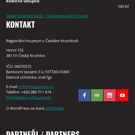
Rodinné vstupné
100 Kč
Český Krumlov Card - 1 vstupenka do 5 muzeí
KONTAKT
Regionální muzeum v Českém Krumlově
Horní 152
381 01 Český Krumlov
IČO: 00070572
Bankovní spojení: č.ú.1077261/0300
Datová schránka: xrak7gs
E-mail:
info@muzeumck.cz
Telefon: +420 380 711 674
Prohlášení o přístupnosti
O WordPress se stará
Softmedia
PARTNEŘI / PARTNERS