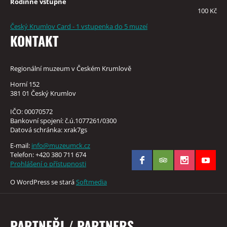
Rodinné vstupné
100 Kč
Český Krumlov Card - 1 vstupenka do 5 muzeí
KONTAKT
Regionální muzeum v Českém Krumlově
Horní 152
381 01 Český Krumlov
IČO: 00070572
Bankovní spojení: č.ú.1077261/0300
Datová schránka: xrak7gs
E-mail:
info@muzeumck.cz
Telefon: +420 380 711 674
Prohlášení o přístupnosti
O WordPress se stará
Softmedia
PARTNEŘI / PARTNERS