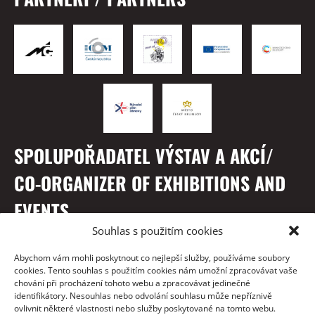
SPOLUPOŘADATEL VÝSTAV A AKCÍ/
CO-ORGANIZER OF EXHIBITIONS AND
EVENTS
Souhlas s použitím cookies
Abychom vám mohli poskytnout co nejlepší služby, používáme soubory
cookies. Tento souhlas s použitím cookies nám umožní zpracovávat vaše
chování při procházení tohoto webu a zpracovávat jedinečné
identifikátory. Nesouhlas nebo odvolání souhlasu může nepříznivě
ovlivnit některé vlastnosti nebo služby poskytované na tomto webu.