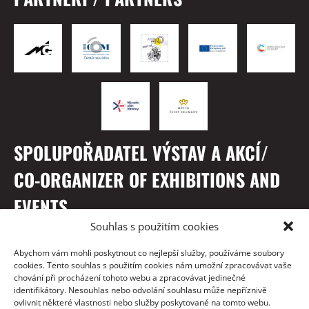
SPOLUPOŘADATEL VÝSTAV A AKCÍ/
CO-ORGANIZER OF EXHIBITIONS AND
EVENTS
Souhlas s použitím cookies
Abychom vám mohli poskytnout co nejlepší služby, používáme soubory
cookies. Tento souhlas s použitím cookies nám umožní zpracovávat vaše
chování při procházení tohoto webu a zpracovávat jedinečné
identifikátory. Nesouhlas nebo odvolání souhlasu může nepříznivě
ovlivnit některé vlastnosti nebo služby poskytované na tomto webu.