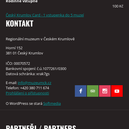
Rodinné vstupné
100 Kč
Český Krumlov Card - 1 vstupenka do 5 muzeí
KONTAKT
Regionální muzeum v Českém Krumlově
Horní 152
381 01 Český Krumlov
IČO: 00070572
Bankovní spojení: č.ú.1077261/0300
Datová schránka: xrak7gs
E-mail:
info@muzeumck.cz
Telefon: +420 380 711 674
Prohlášení o přístupnosti
O WordPress se stará
Softmedia
PARTNEŘI / PARTNERS