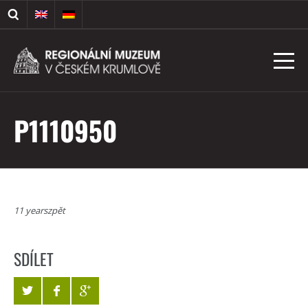
P1110950
11 yearszpět
SDÍLET