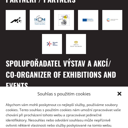
SPOLUPOŘADATEL VÝSTAV A AKCÍ/
CO-ORGANIZER OF EXHIBITIONS AND
EVENTS
Souhlas s použitím cookies
Abychom vám mohli poskytnout co nejlepší služby, používáme soubory
cookies. Tento souhlas s použitím cookies nám umožní zpracovávat vaše
chování při procházení tohoto webu a zpracovávat jedinečné
identifikátory. Nesouhlas nebo odvolání souhlasu může nepříznivě
ovlivnit některé vlastnosti nebo služby poskytované na tomto webu.