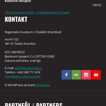
Rodinné vstupné
100 Kč
Český Krumlov Card - 1 vstupenka do 5 muzeí
KONTAKT
Regionální muzeum v Českém Krumlově
Horní 152
381 01 Český Krumlov
IČO: 00070572
Bankovní spojení: č.ú.1077261/0300
Datová schránka: xrak7gs
E-mail:
info@muzeumck.cz
Telefon: +420 380 711 674
Prohlášení o přístupnosti
O WordPress se stará
Softmedia
PARTNEŘI / PARTNERS