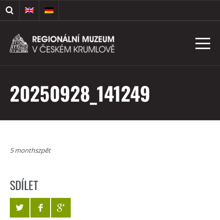
20250928_141249
5 monthszpět
SDÍLET