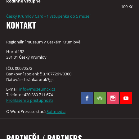
Rodinné vstupné
100 Kč
Český Krumlov Card - 1 vstupenka do 5 muzeí
KONTAKT
Regionální muzeum v Českém Krumlově
Horní 152
381 01 Český Krumlov
IČO: 00070572
Bankovní spojení: č.ú.1077261/0300
Datová schránka: xrak7gs
E-mail:
info@muzeumck.cz
Telefon: +420 380 711 674
Prohlášení o přístupnosti
O WordPress se stará
Softmedia
PARTNEŘI / PARTNERS