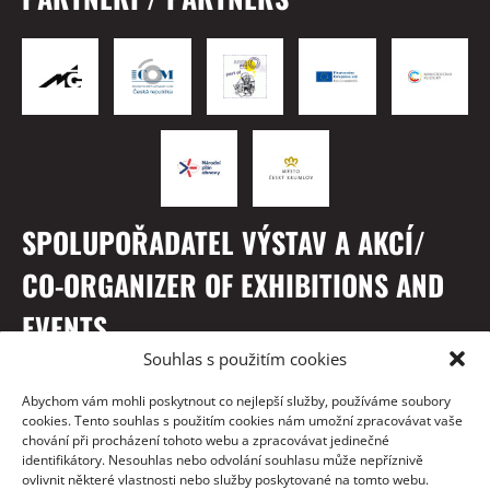
SPOLUPOŘADATEL VÝSTAV A AKCÍ/
CO-ORGANIZER OF EXHIBITIONS AND
EVENTS
Souhlas s použitím cookies
Abychom vám mohli poskytnout co nejlepší služby, používáme soubory
cookies. Tento souhlas s použitím cookies nám umožní zpracovávat vaše
chování při procházení tohoto webu a zpracovávat jedinečné
identifikátory. Nesouhlas nebo odvolání souhlasu může nepříznivě
ovlivnit některé vlastnosti nebo služby poskytované na tomto webu.