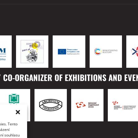
 CO-ORGANIZER OF EXHIBITIONS AND EVE
ies. Tento
TO
házení
ání souhlasu