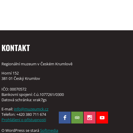
KONTAKT
Regionální muzeum v Českém Krumlově
Horní 152
381 01 Český Krumlov
IČO: 00070572
Bankovní spojení: č.ú.1077261/0300
Datová schránka: xrak7gs
E-mail:
info@muzeumck.cz
Telefon: +420 380 711 674
Prohlášení o přístupnosti
O WordPress se stará
Softmedia