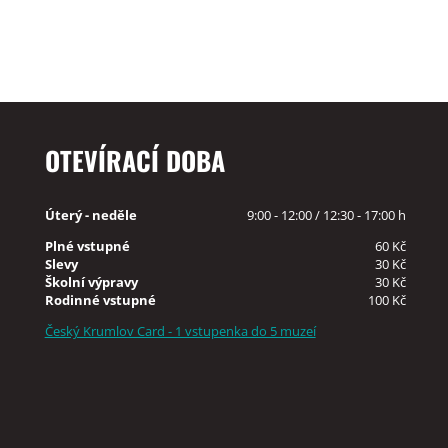
OTEVÍRACÍ DOBA
Úterý - neděle
9:00 - 12:00 / 12:30 - 17:00 h
Plné vstupné
60 Kč
Slevy
30 Kč
Školní výpravy
30 Kč
Rodinné vstupné
100 Kč
Český Krumlov Card - 1 vstupenka do 5 muzeí