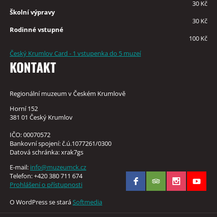
30 Kč
Školní výpravy
30 Kč
Rodinné vstupné
100 Kč
Český Krumlov Card - 1 vstupenka do 5 muzeí
KONTAKT
Regionální muzeum v Českém Krumlově
Horní 152
381 01 Český Krumlov
IČO: 00070572
Bankovní spojení: č.ú.1077261/0300
Datová schránka: xrak7gs
E-mail:
info@muzeumck.cz
Telefon: +420 380 711 674
Prohlášení o přístupnosti
O WordPress se stará
Softmedia