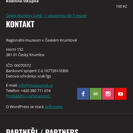
Rodinné vstupné
100 Kč
Český Krumlov Card - 1 vstupenka do 5 muzeí
KONTAKT
Regionální muzeum v Českém Krumlově
Horní 152
381 01 Český Krumlov
IČO: 00070572
Bankovní spojení: č.ú.1077261/0300
Datová schránka: xrak7gs
E-mail:
info@muzeumck.cz
Telefon: +420 380 711 674
Prohlášení o přístupnosti
O WordPress se stará
Softmedia
PARTNEŘI / PARTNERS