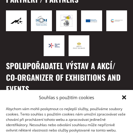
SPOLUPOŘADATEL VÝSTAV A AKCÍ/
CO-ORGANIZER OF EXHIBITIONS AND
EVENTS
Souhlas s použitím cookies
Abychom vám mohli poskytnout co nejlepší služby, používáme soubory
cookies. Tento souhlas s použitím cookies nám umožní zpracovávat vaše
chování při procházení tohoto webu a zpracovávat jedinečné
identifikátory. Nesouhlas nebo odvolání souhlasu může nepříznivě
ovlivnit některé vlastnosti nebo služby poskytované na tomto webu.