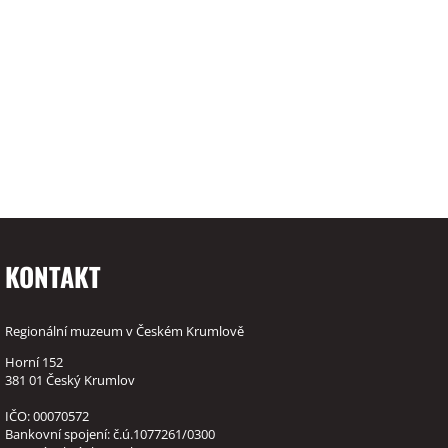
KONTAKT
Regionální muzeum v Českém Krumlově
Horní 152
381 01 Český Krumlov
IČO: 00070572
Bankovní spojení: č.ú.1077261/0300