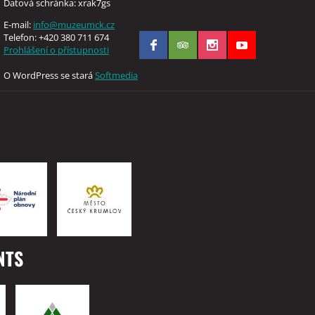
Datová schránka: xrak7gs
E-mail:
info@muzeumck.cz
Telefon: +420 380 711 674
Prohlášení o přístupnosti
O WordPress se stará
Softmedia
NTS