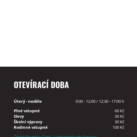
OTEVÍRACÍ DOBA
Úterý - neděle
9:00 - 12:00 / 12:30 - 17:00 h
Plné vstupné
60 Kč
Slevy
30 Kč
Školní výpravy
30 Kč
Rodinné vstupné
100 Kč
Český Krumlov Card - 1 vstupenka do 5 muzeí