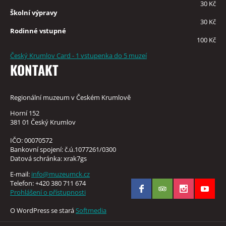
30 Kč
Školní výpravy
30 Kč
Rodinné vstupné
100 Kč
Český Krumlov Card - 1 vstupenka do 5 muzeí
KONTAKT
Regionální muzeum v Českém Krumlově
Horní 152
381 01 Český Krumlov
IČO: 00070572
Bankovní spojení: č.ú.1077261/0300
Datová schránka: xrak7gs
E-mail:
info@muzeumck.cz
Telefon: +420 380 711 674
Prohlášení o přístupnosti
O WordPress se stará
Softmedia