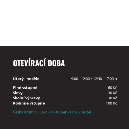
OTEVÍRACÍ DOBA
Úterý - neděle
9:00 - 12:00 / 12:30 - 17:00 h
Plné vstupné
60 Kč
Slevy
30 Kč
Školní výpravy
30 Kč
Rodinné vstupné
100 Kč
Český Krumlov Card - 1 vstupenka do 5 muzeí