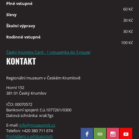
Plné vstupné
60 Kč
Slevy
30 Kč
Školní výpravy
30 Kč
Rodinné vstupné
100 Kč
Český Krumlov Card - 1 vstupenka do 5 muzeí
KONTAKT
Regionální muzeum v Českém Krumlově
Horní 152
381 01 Český Krumlov
IČO: 00070572
Bankovní spojení: č.ú.1077261/0300
Datová schránka: xrak7gs
E-mail:
info@muzeumck.cz
Telefon: +420 380 711 674
Prohlášení o přístupnosti