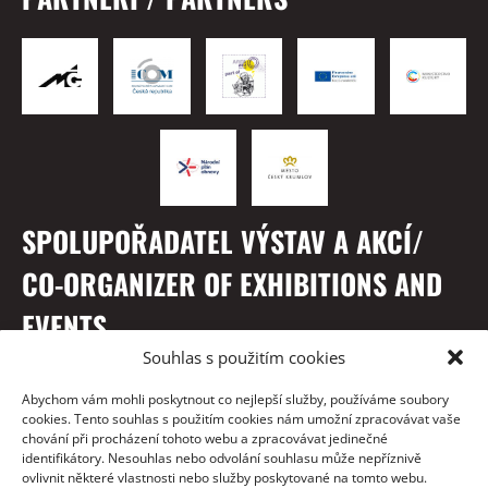
SPOLUPOŘADATEL VÝSTAV A AKCÍ/
CO-ORGANIZER OF EXHIBITIONS AND
EVENTS
Souhlas s použitím cookies
Abychom vám mohli poskytnout co nejlepší služby, používáme soubory
cookies. Tento souhlas s použitím cookies nám umožní zpracovávat vaše
chování při procházení tohoto webu a zpracovávat jedinečné
identifikátory. Nesouhlas nebo odvolání souhlasu může nepříznivě
ovlivnit některé vlastnosti nebo služby poskytované na tomto webu.