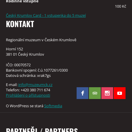
Rodinné vstupné
100 Kč
Český Krumlov Card - 1 vstupenka do 5 muzeí
KONTAKT
Regionální muzeum v Českém Krumlově
Horní 152
381 01 Český Krumlov
IČO: 00070572
Bankovní spojení: č.ú.1077261/0300
Datová schránka: xrak7gs
E-mail:
info@muzeumck.cz
Telefon: +420 380 711 674
Prohlášení o přístupnosti
O WordPress se stará
Softmedia
PARTNEŘI / PARTNERS