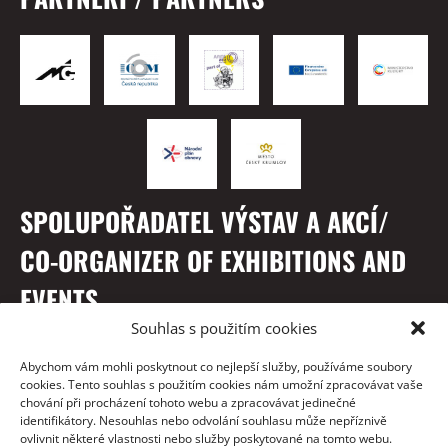
SPOLUPOŘADATEL VÝSTAV A AKCÍ/
CO-ORGANIZER OF EXHIBITIONS AND
EVENTS
Souhlas s použitím cookies
Abychom vám mohli poskytnout co nejlepší služby, používáme soubory
cookies. Tento souhlas s použitím cookies nám umožní zpracovávat vaše
chování při procházení tohoto webu a zpracovávat jedinečné
identifikátory. Nesouhlas nebo odvolání souhlasu může nepříznivě
ovlivnit některé vlastnosti nebo služby poskytované na tomto webu.