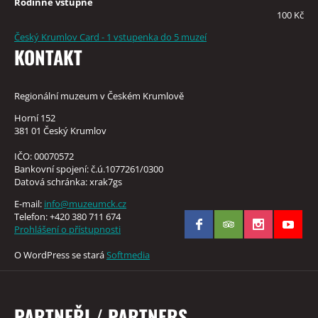
Rodinné vstupné
100 Kč
Český Krumlov Card - 1 vstupenka do 5 muzeí
KONTAKT
Regionální muzeum v Českém Krumlově
Horní 152
381 01 Český Krumlov
IČO: 00070572
Bankovní spojení: č.ú.1077261/0300
Datová schránka: xrak7gs
E-mail:
info@muzeumck.cz
Telefon: +420 380 711 674
Prohlášení o přístupnosti
O WordPress se stará
Softmedia
PARTNEŘI / PARTNERS