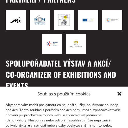
SPOLUPOŘADATEL VÝSTAV A AKCÍ/
CO-ORGANIZER OF EXHIBITIONS AND
EVENTS
Souhlas s použitím cookies
Abychom vám mohli poskytnout co nejlepší služby, používáme soubory
cookies. Tento souhlas s použitím cookies nám umožní zpracovávat vaše
chování při procházení tohoto webu a zpracovávat jedinečné
identifikátory. Nesouhlas nebo odvolání souhlasu může nepříznivě
ovlivnit některé vlastnosti nebo služby poskytované na tomto webu.