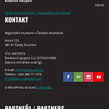
Rodinné vstupné
100 Kč
Český Krumlov Card - 1 vstupenka do 5 muzeí
KONTAKT
Regionální muzeum v Českém Krumlově
Horní 152
381 01 Český Krumlov
IČO: 00070572
Bankovní spojení: č.ú.1077261/0300
Datová schránka: xrak7gs
E-mail:
info@muzeumck.cz
Telefon: +420 380 711 674
Prohlášení o přístupnosti
O WordPress se stará
Softmedia
PARTNEŘI / PARTNERS