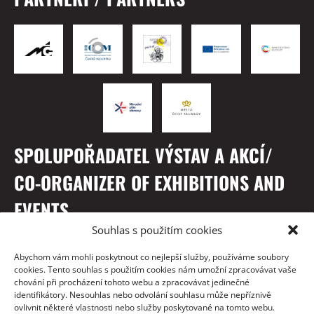
SPOLUPOŘADATEL VÝSTAV A AKCÍ/
CO-ORGANIZER OF EXHIBITIONS AND
EVENTS
Souhlas s použitím cookies
Abychom vám mohli poskytnout co nejlepší služby, používáme soubory
cookies. Tento souhlas s použitím cookies nám umožní zpracovávat vaše
chování při procházení tohoto webu a zpracovávat jedinečné
identifikátory. Nesouhlas nebo odvolání souhlasu může nepříznivě
ovlivnit některé vlastnosti nebo služby poskytované na tomto webu.