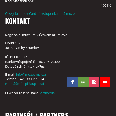
Rodinné vstupné
100 Kč
Český Krumlov Card - 1 vstupenka do 5 muzeí
KONTAKT
Regionální muzeum v Českém Krumlově
Horní 152
381 01 Český Krumlov
IČO: 00070572
Bankovní spojení: č.ú.1077261/0300
Datová schránka: xrak7gs
E-mail:
info@muzeumck.cz
Telefon: +420 380 711 674
Prohlášení o přístupnosti
O WordPress se stará
Softmedia
PARTNEŘI / PARTNERS