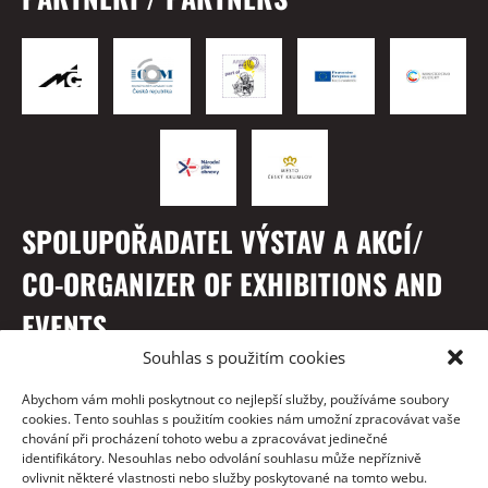
SPOLUPOŘADATEL VÝSTAV A AKCÍ/
CO-ORGANIZER OF EXHIBITIONS AND
EVENTS
Souhlas s použitím cookies
Abychom vám mohli poskytnout co nejlepší služby, používáme soubory
cookies. Tento souhlas s použitím cookies nám umožní zpracovávat vaše
chování při procházení tohoto webu a zpracovávat jedinečné
identifikátory. Nesouhlas nebo odvolání souhlasu může nepříznivě
ovlivnit některé vlastnosti nebo služby poskytované na tomto webu.