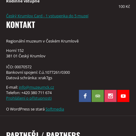
Rodinné vstupné
100 Kč
Český Krumlov Card - 1 vstupenka do 5 muzeí
KONTAKT
Regionální muzeum v Českém Krumlově
Horní 152
381 01 Český Krumlov
IČO: 00070572
Bankovní spojení: č.ú.1077261/0300
Datová schránka: xrak7gs
E-mail:
info@muzeumck.cz
Telefon: +420 380 711 674
Prohlášení o přístupnosti
O WordPress se stará
Softmedia
PARTNEŘI / PARTNERS