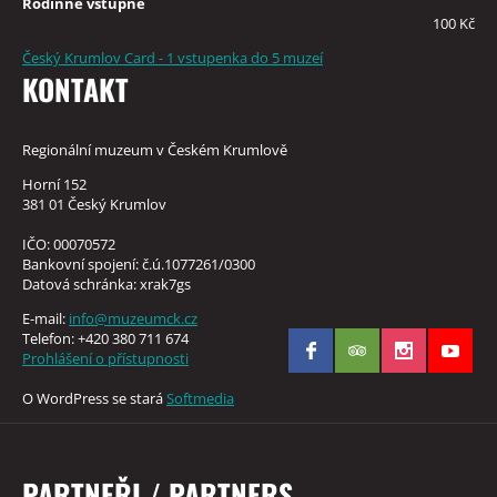
Rodinné vstupné
100 Kč
Český Krumlov Card - 1 vstupenka do 5 muzeí
KONTAKT
Regionální muzeum v Českém Krumlově
Horní 152
381 01 Český Krumlov
IČO: 00070572
Bankovní spojení: č.ú.1077261/0300
Datová schránka: xrak7gs
E-mail:
info@muzeumck.cz
Telefon: +420 380 711 674
Prohlášení o přístupnosti
O WordPress se stará
Softmedia
PARTNEŘI / PARTNERS