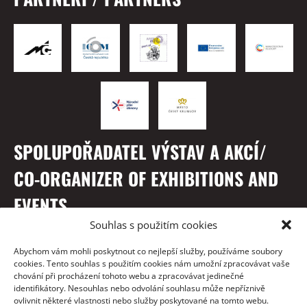
SPOLUPOŘADATEL VÝSTAV A AKCÍ/
CO-ORGANIZER OF EXHIBITIONS AND
EVENTS
Souhlas s použitím cookies
Abychom vám mohli poskytnout co nejlepší služby, používáme soubory
cookies. Tento souhlas s použitím cookies nám umožní zpracovávat vaše
chování při procházení tohoto webu a zpracovávat jedinečné
identifikátory. Nesouhlas nebo odvolání souhlasu může nepříznivě
ovlivnit některé vlastnosti nebo služby poskytované na tomto webu.