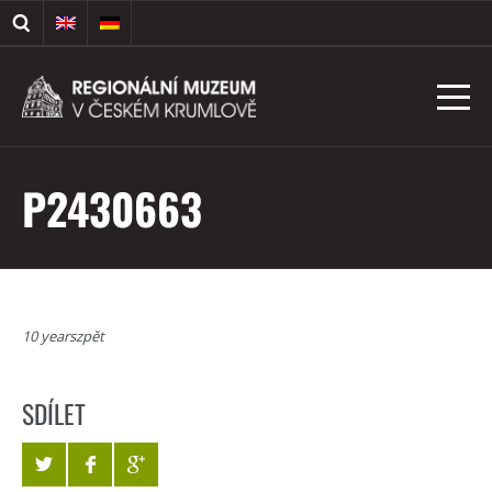
P2430663
10 yearszpět
SDÍLET