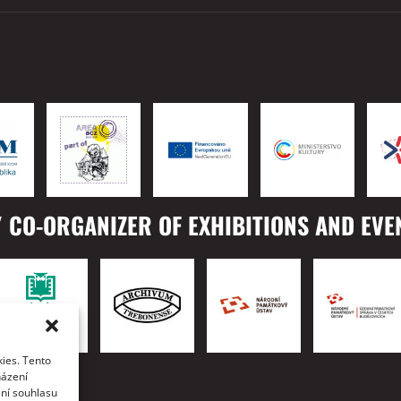
 CO-ORGANIZER OF EXHIBITIONS AND EVE
ies. Tento
TO
házení
ání souhlasu