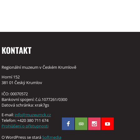
KONTAKT
Regionální muzeum v Českém Krumlově
Horní 152
381 01 Český Krumlov
IČO: 00070572
Bankovní spojení: č.ú.1077261/0300
Datová schránka: xrak7gs
E-mail:
info@muzeumck.cz
Telefon: +420 380 711 674
Prohlášení o přístupnosti
O WordPress se stará
Softmedia