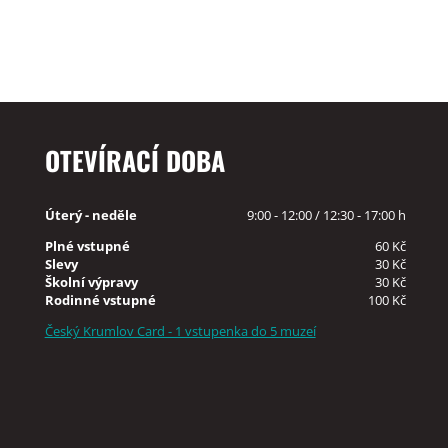
OTEVÍRACÍ DOBA
Úterý - neděle
9:00 - 12:00 / 12:30 - 17:00 h
Plné vstupné
60 Kč
Slevy
30 Kč
Školní výpravy
30 Kč
Rodinné vstupné
100 Kč
Český Krumlov Card - 1 vstupenka do 5 muzeí