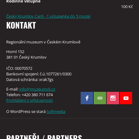
Rodinné vstupné
100 Kč
Český Krumlov Card - 1 vstupenka do 5 muzeí
KONTAKT
Regionální muzeum v Českém Krumlově
Horní 152
381 01 Český Krumlov
IČO: 00070572
Bankovní spojení: č.ú.1077261/0300
Datová schránka: xrak7gs
E-mail:
info@muzeumck.cz
Telefon: +420 380 711 674
Prohlášení o přístupnosti
O WordPress se stará
Softmedia
PARTNEŘI / PARTNERS