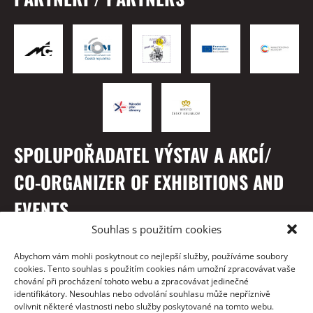
SPOLUPOŘADATEL VÝSTAV A AKCÍ/
CO-ORGANIZER OF EXHIBITIONS AND
EVENTS
Souhlas s použitím cookies
Abychom vám mohli poskytnout co nejlepší služby, používáme soubory
cookies. Tento souhlas s použitím cookies nám umožní zpracovávat vaše
chování při procházení tohoto webu a zpracovávat jedinečné
identifikátory. Nesouhlas nebo odvolání souhlasu může nepříznivě
ovlivnit některé vlastnosti nebo služby poskytované na tomto webu.