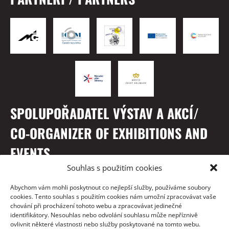
SPOLUPOŘADATEL VÝSTAV A AKCÍ/
CO-ORGANIZER OF EXHIBITIONS AND
EVENTS
Souhlas s použitím cookies
Abychom vám mohli poskytnout co nejlepší služby, používáme soubory
cookies. Tento souhlas s použitím cookies nám umožní zpracovávat vaše
chování při procházení tohoto webu a zpracovávat jedinečné
identifikátory. Nesouhlas nebo odvolání souhlasu může nepříznivě
ovlivnit některé vlastnosti nebo služby poskytované na tomto webu.