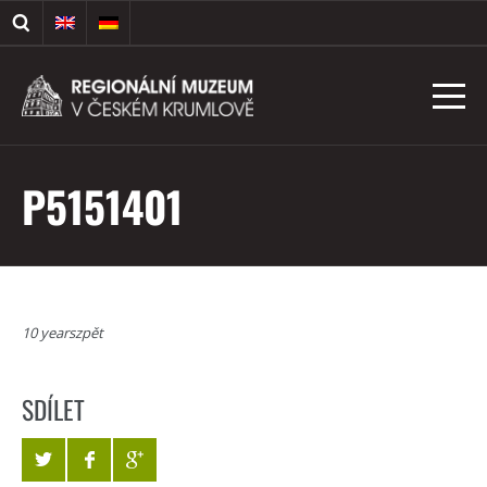
P5151401
10 yearszpět
SDÍLET