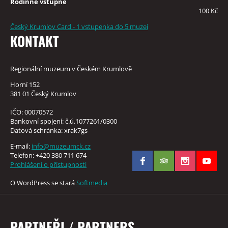
Rodinné vstupné
100 Kč
Český Krumlov Card - 1 vstupenka do 5 muzeí
KONTAKT
Regionální muzeum v Českém Krumlově
Horní 152
381 01 Český Krumlov
IČO: 00070572
Bankovní spojení: č.ú.1077261/0300
Datová schránka: xrak7gs
E-mail:
info@muzeumck.cz
Telefon: +420 380 711 674
Prohlášení o přístupnosti
O WordPress se stará
Softmedia
PARTNEŘI / PARTNERS