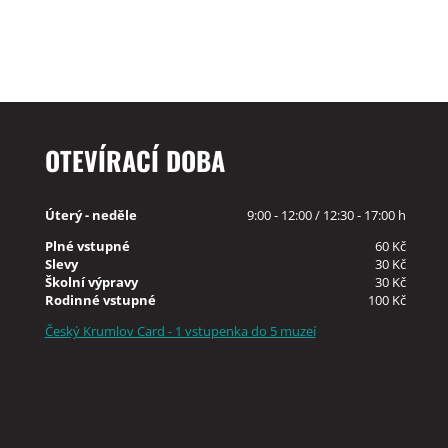
OTEVÍRACÍ DOBA
Úterý - neděle
9:00 - 12:00 / 12:30 - 17:00 h
Plné vstupné
60 Kč
Slevy
30 Kč
Školní výpravy
30 Kč
Rodinné vstupné
100 Kč
Český Krumlov Card - 1 vstupenka do 5 muzeí