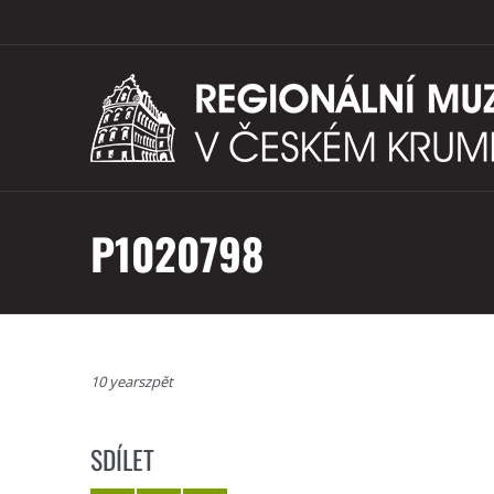
P1020798
10 yearszpět
SDÍLET