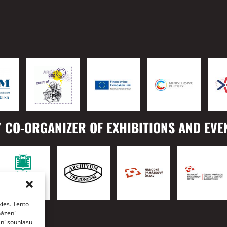
 CO-ORGANIZER OF EXHIBITIONS AND EVE
ies. Tento
TO
házení
ání souhlasu