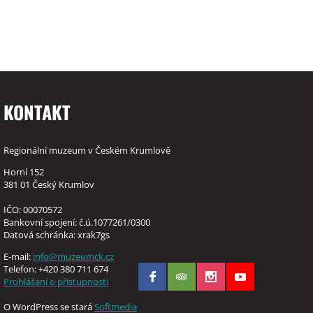
KONTAKT
Regionální muzeum v Českém Krumlově
Horní 152
381 01 Český Krumlov
IČO: 00070572
Bankovní spojení: č.ú.1077261/0300
Datová schránka: xrak7gs
E-mail:
info@muzeumck.cz
Telefon: +420 380 711 674
Prohlášení o přístupnosti
O WordPress se stará
Softmedia