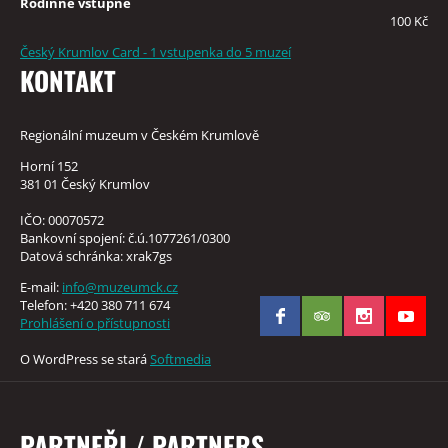
Rodinné vstupné
100 Kč
Český Krumlov Card - 1 vstupenka do 5 muzeí
KONTAKT
Regionální muzeum v Českém Krumlově
Horní 152
381 01 Český Krumlov
IČO: 00070572
Bankovní spojení: č.ú.1077261/0300
Datová schránka: xrak7gs
E-mail:
info@muzeumck.cz
Telefon: +420 380 711 674
Prohlášení o přístupnosti
O WordPress se stará
Softmedia
PARTNEŘI / PARTNERS