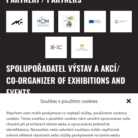
SPOLUPOŘADATEL VÝSTAV A AKCÍ/
CO-ORGANIZER OF EXHIBITIONS AND
EVENTS
Souhlas s použitím cookies
Abychom vám mohli poskytnout co nejlepší služby, používáme soubory
cookies. Tento souhlas s použitím cookies nám umožní zpracovávat vaše
chování při procházení tohoto webu a zpracovávat jedinečné
identifikátory. Nesouhlas nebo odvolání souhlasu může nepříznivě
ovlivnit některé vlastnosti nebo služby poskytované na tomto webu.