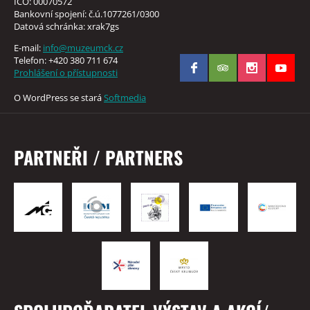
IČO: 00070572
Bankovní spojení: č.ú.1077261/0300
Datová schránka: xrak7gs
E-mail:
info@muzeumck.cz
Telefon: +420 380 711 674
Prohlášení o přístupnosti
O WordPress se stará
Softmedia
PARTNEŘI / PARTNERS