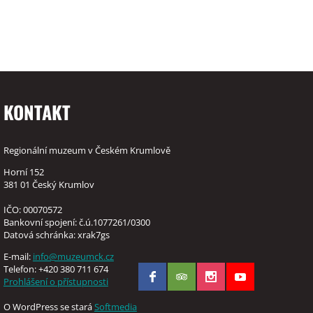
KONTAKT
Regionální muzeum v Českém Krumlově
Horní 152
381 01 Český Krumlov
IČO: 00070572
Bankovní spojení: č.ú.1077261/0300
Datová schránka: xrak7gs
E-mail:
info@muzeumck.cz
Telefon: +420 380 711 674
Prohlášení o přístupnosti
O WordPress se stará
Softmedia