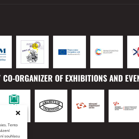
 CO-ORGANIZER OF EXHIBITIONS AND EVE
ies. Tento
TO
házení
ání souhlasu