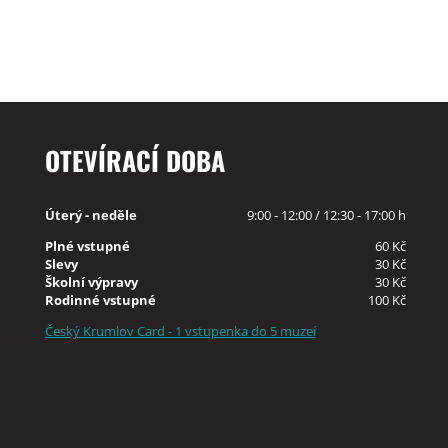
OTEVÍRACÍ DOBA
Úterý - neděle
9:00 - 12:00 / 12:30 - 17:00 h
Plné vstupné
60 Kč
Slevy
30 Kč
Školní výpravy
30 Kč
Rodinné vstupné
100 Kč
Český Krumlov Card - 1 vstupenka do 5 muzeí