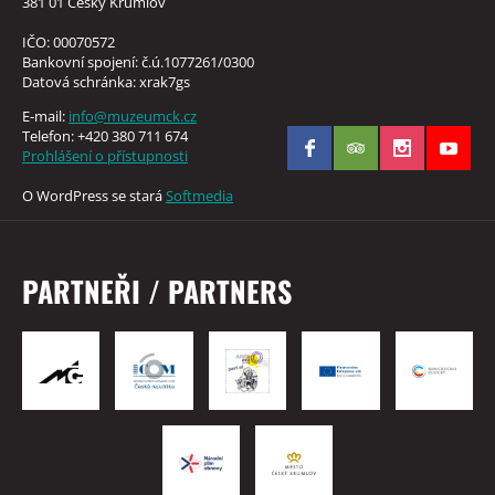
381 01 Český Krumlov
IČO: 00070572
Bankovní spojení: č.ú.1077261/0300
Datová schránka: xrak7gs
E-mail:
info@muzeumck.cz
Telefon: +420 380 711 674
Prohlášení o přístupnosti
O WordPress se stará
Softmedia
PARTNEŘI / PARTNERS