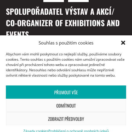
SPOLUPOŘADATEL VÝSTAV A AKCÍ/
CO-ORGANIZER OF EXHIBITIONS AND
EVENTS
Souhlas s použitím cookies
Abychom vám mohli poskytnout co nejlepší služby, používáme soubory
cookies. Tento souhlas s použitím cookies nám umožní zpracovávat vaše
chování při procházení tohoto webu a zpracovávat jedinečné
identifikátory. Nesouhlas nebo odvolání souhlasu může nepříznivě
ovlivnit některé vlastnosti nebo služby poskytované na tomto webu.
PŘIJMOUT VŠE
S PODĚKOVÁNÍM / WITH THANKS TO
ODMÍTNOUT
ZOBRAZIT PŘEDVOLBY
Zásady cookies
Prohlášení o ochraně osobních údajů